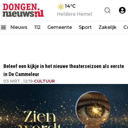
14
°C
Heldere Hemel
Nieuws
112
Gemeente
Sport
Zakelijk
C
Beleef een kijkje in het nieuwe theaterseizoen als eerste
in De Cammeleur
03 MRT , 12:19
•
CULTUUR