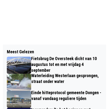
Vorig artikel
Volgend artikel
DONGEN SPEELT GELIJK BIJ UNITAS
Meest Gelezen
SUPERMARKT DICHT NA CO-MELDING
30
Fietsbrug De Oversteek dicht van 10
augustus tot en met vrijdag 4
september
Waterleiding Westerlaan gesprongen,
straat onder water
Einde hitteprotocol gemeente Dongen -
vanaf vandaag reguliere tijden