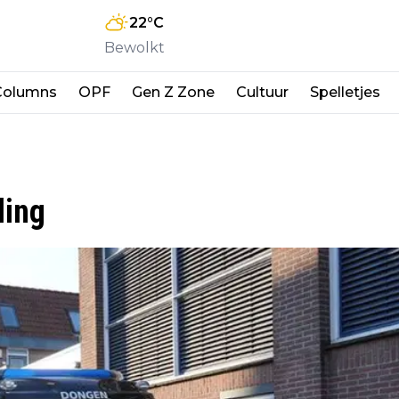
22
°C
Bewolkt
Columns
OPF
Gen Z Zone
Cultuur
Spelletjes
ding