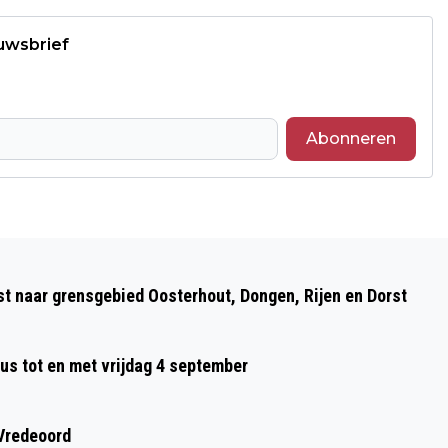
euwsbrief
Abonneren
Volgend artikel
DE ROPARUN KOMT WEER DOOR DONGEN
st naar grensgebied Oosterhout, Dongen, Rijen en Dorst
us tot en met vrijdag 4 september
 Vredeoord