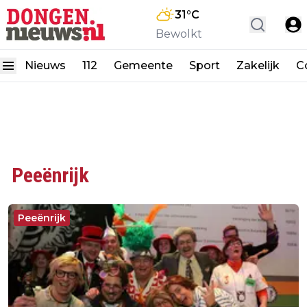
31
°C
Bewolkt
Nieuws
112
Gemeente
Sport
Zakelijk
C
Peeënrijk
Peeënrijk