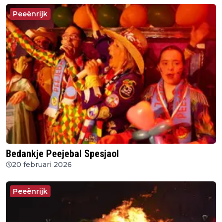
Peeënrijk
Bedankje Peejebal Spesjaol
20 februari 2026
Peeënrijk