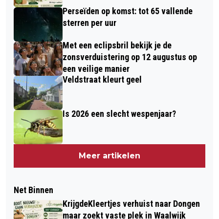
Perseïden op komst: tot 65 vallende
sterren per uur
Met een eclipsbril bekijk je de
zonsverduistering op 12 augustus op
een veilige manier
Veldstraat kleurt geel
Is 2026 een slecht wespenjaar?
Meer artikelen
Net Binnen
KrijgdeKleertjes verhuist naar Dongen
maar zoekt vaste plek in Waalwijk