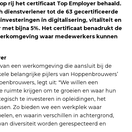
p rij het certificaat Top Employer behaald.
 dienstverlener tot de 63 gecertificeerde
nvesteringen in digitalisering, vitaliteit en
r met bijna 5%. Het certificaat benadrukt de
 werkomgeving waar medewerkers kunnen
yer
 van een werkomgeving die aansluit bij de
le belangrijke pijlers van Hoppenbrouwers’
penbrouwers, legt uit: "We willen een
ruimte krijgen om te groeien en waar hun
tegisch te investeren in opleidingen, het
ssen. Zo bieden we een werkplek waar
en, en waarin verschillen in achtergrond,
n van diversiteit worden gerespecteerd en