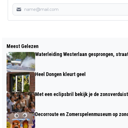
Vorig artikel
Meest Gelezen
DE SAUWELAARS STELLEN ZICH VOOR:
Waterleiding Westerlaan gesprongen, straa
LIESE KIMENAI
Heel Dongen kleurt geel
Met een eclipsbril bekijk je de zonsverduis
Decorroute en Zomerspelenmuseum op zond