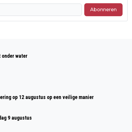
Abonneren
Volgend artikel
BIEZENKRING WORDT GESLOOPT:
t onder water
MOGELIJK WONINGEN OP VRIJKOMENDE
PLEK
tering op 12 augustus op een veilige manier
ag 9 augustus