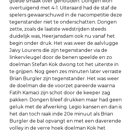
goede smaak over gehouden. Dongen won
overtuigend met 4-1. Uiteraard had de staf de
spelers gewaarschuwd in de nacompetitie deze
tegenstander niet te onderschatten. Dongen
zette, zoals de laatste wedstrijden steeds
duidelijk was, Heerjansdam ook nu vanaf het
begin onder druk. Het was weer de aalvlugge
Jaivy Lourens die zijn tegenstander via de
linkervleugel door de benen speelde en zo
doelman Stefan Kok dwong tot het uiterste in
te grijpen. Nog geen zes minuten later verraste
Brian Burgler zijn tegenstander. Het was weer
de doelman die de voorzet pareerde waarna
Fatih Kamaci zijn schot door de keeper zag
pakken. Dongen bleef drukken maar had geen
geluk met de afwerking. Legio kansen en dan is
het dan toch raak inde 20e minuut als Brian
Burgler de bal opvangt en met een daverende
volley in de verre hoek doelman Kok het