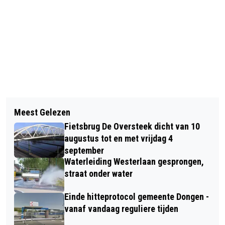
Vorig artikel
Volgend artikel
TWEE PODIUMPLAATSEN VOOR LARS
Meest Gelezen
DONGENS DARTS COMPETITIE
WETERINGS TIJDENS LEERZAAM
Fietsbrug De Oversteek dicht van 10
SUPERMOTOWEEKEND IN VELDHOVEN
augustus tot en met vrijdag 4
september
Waterleiding Westerlaan gesprongen,
straat onder water
Einde hitteprotocol gemeente Dongen -
vanaf vandaag reguliere tijden