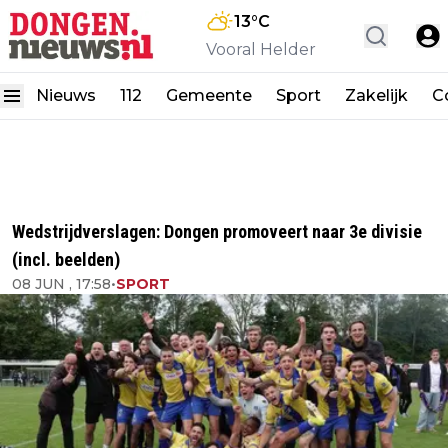
13
°C
Vooral Helder
Nieuws
112
Gemeente
Sport
Zakelijk
C
Wedstrijdverslagen: Dongen promoveert naar 3e divisie
(incl. beelden)
08 JUN , 17:58
•
SPORT