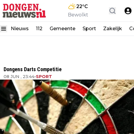
22
°C
Bewolkt
Nieuws
112
Gemeente
Sport
Zakelijk
C
Dongens Darts Competitie
08 JUN , 23:44
•
SPORT