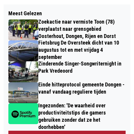
Vorig artikel
Volgend artikel
WEDSTRIJDVERSLAGEN: DONGEN
Meest Gelezen
COLLEGE VAN B&W OP BEZOEK BIJ
PROMOVEERT NAAR 3E DIVISIE (INCL.
Zoekactie naar vermiste Toon (78)
ORA ET LABORA
BEELDEN)
verplaatst naar grensgebied
Oosterhout, Dongen, Rijen en Dorst
Fietsbrug De Oversteek dicht van 10
augustus tot en met vrijdag 4
september
Zinderende Singer-Songwriternight in
Park Vredeoord
Einde hitteprotocol gemeente Dongen -
vanaf vandaag reguliere tijden
Ingezonden: 'De waarheid over
productiviteitstips die gamers
gebruiken zonder dat ze het
doorhebben'