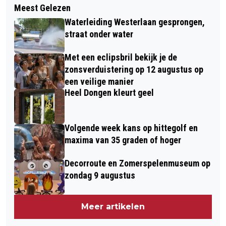
PRESALE VAN DE CARNAVALSJASSEN
Meest Gelezen
MIJMERINGEN: 'SYRIË'
BIJ BART: DE KORTING DIE JE NIET
Waterleiding Westerlaan gesprongen,
WILT MISSEN!
straat onder water
Met een eclipsbril bekijk je de
zonsverduistering op 12 augustus op
een veilige manier
Heel Dongen kleurt geel
Volgende week kans op hittegolf en
maxima van 35 graden of hoger
Decorroute en Zomerspelenmuseum op
zondag 9 augustus
Meer artikelen