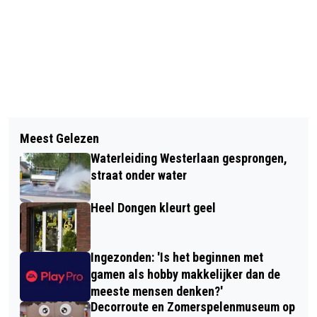
Vorig artikel
Volgend artikel
AUTO RIJDT DOOR GLAZEN GEVEL
Meest Gelezen
KINDERCAMPUS HEILIG HARTSCHOOL
JUMBO DONGEN
Waterleiding Westerlaan gesprongen,
IN DONGEN OFFICIEEL GEOPEND: “DIT
straat onder water
IS DE ALLERMOOISTE SCHOOL VAN DE
Heel Dongen kleurt geel
WERELD”
Ingezonden: 'Is het beginnen met
gamen als hobby makkelijker dan de
meeste mensen denken?'
Decorroute en Zomerspelenmuseum op