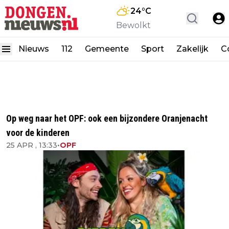
24
°C
Bewolkt
Nieuws
112
Gemeente
Sport
Zakelijk
C
Op weg naar het OPF: ook een bijzondere Oranjenacht
voor de kinderen
25 APR , 13:33
•
OPF