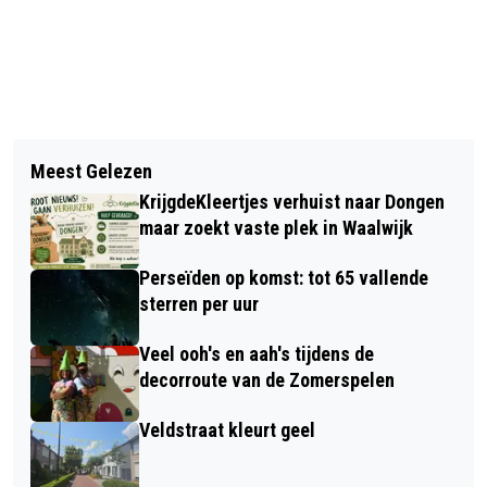
Vorig artikel
Volgend artikel
INGEZONDEN: 'WAAROM DE
Meest Gelezen
INGEZONDEN: '40 MILJOEN
HEROPLEVING VAN RETRO-GAMEN DE
KrijgdeKleertjes verhuist naar Dongen
HERINNERINGEN, ÉÉN LAND'
LOKALE BERICHTGEVING VAN
maar zoekt vaste plek in Waalwijk
VANDAAG BEPAALT'
Perseïden op komst: tot 65 vallende
sterren per uur
Veel ooh's en aah's tijdens de
decorroute van de Zomerspelen
Veldstraat kleurt geel