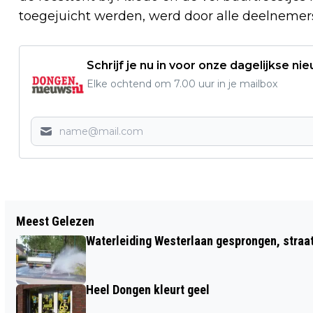
toegejuicht werden, werd door alle deelneme
Schrijf je nu in voor onze dagelijkse ni
Elke ochtend om 7.00 uur in je mailbox
Vorig artikel
Meest Gelezen
NIEUW COLLEGE MET OPTIMISME AAN
Waterleiding Westerlaan gesprongen, straa
DE SLAG MET GROTE UITDAGINGEN
Heel Dongen kleurt geel