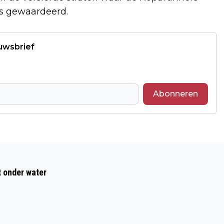
rs gewaardeerd.
euwsbrief
Abonneren
Volgend artikel
JO12 VV DONGEN FUTSALKAMPIOEN
t onder water