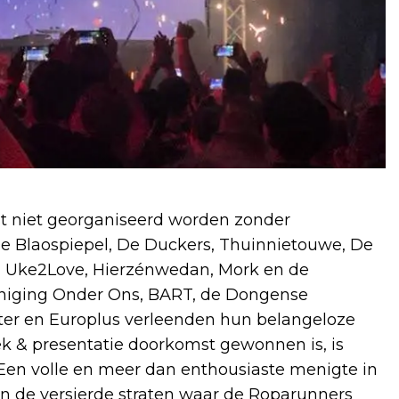
eest niet georganiseerd worden zonder
 Blaospiepel, De Duckers, Thuinnietouwe, De
r, Uke2Love, Hierzénwedan, Mork en de
eniging Onder Ons, BART, de Dongense
lter en Europlus verleenden hun belangeloze
k & presentatie doorkomst gewonnen is, is
Een volle en meer dan enthousiaste menigte in
s in de versierde straten waar de Roparunners