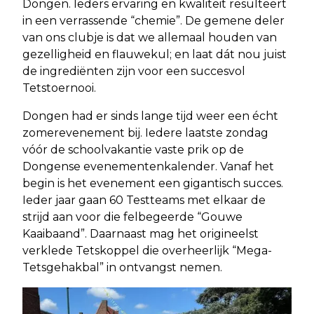
Dongen. Ieders ervaring en kwaliteit resulteert
in een verrassende “chemie”. De gemene deler
van ons clubje is dat we allemaal houden van
gezelligheid en flauwekul; en laat dát nou juist
de ingrediënten zijn voor een succesvol
Tetstoernooi.
Dongen had er sinds lange tijd weer een écht
zomerevenement bij. Iedere laatste zondag
vóór de schoolvakantie vaste prik op de
Dongense evenementenkalender. Vanaf het
begin is het evenement een gigantisch succes.
Ieder jaar gaan 60 Testteams met elkaar de
strijd aan voor die felbegeerde “Gouwe
Kaaibaand”. Daarnaast mag het origineelst
verklede Tetskoppel die overheerlijk “Mega-
Tetsgehakbal” in ontvangst nemen.