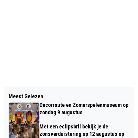
Vorig artikel
Volgend artikel
1E PRIJS VAARTSE HOEVE BBQ-TEAM
Meest Gelezen
20 JARIG BESTAAN ZORGHOEVE ORA
Decorroute en Zomerspelenmuseum op
ET LABORA
zondag 9 augustus
Met een eclipsbril bekijk je de
zonsverduistering op 12 augustus op