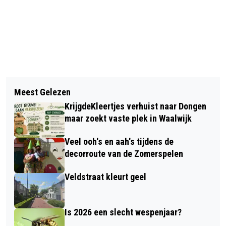
Vorig artikel
Volgend artikel
DONGENS TETSTOERNOOI VIERT OP 5
Meest Gelezen
REGENACHTIGE START
JULI HAAR 5-JARIG JUBILEUM
KrijgdeKleertjes verhuist naar Dongen
AVONDVIERDAAGSE
maar zoekt vaste plek in Waalwijk
Veel ooh's en aah's tijdens de
decorroute van de Zomerspelen
Veldstraat kleurt geel
Is 2026 een slecht wespenjaar?