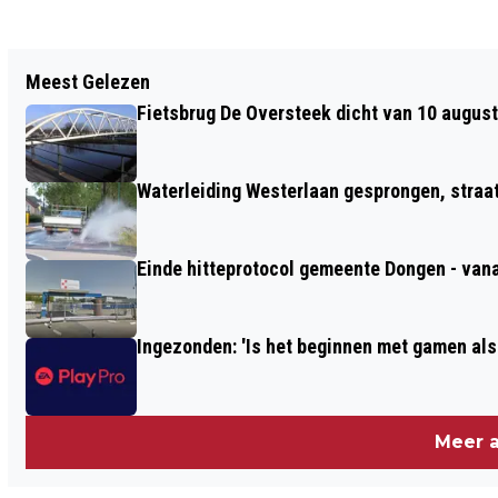
Vorig artikel
Meest Gelezen
MIJMERINGEN: 'ZORGVRAAG'
Fietsbrug De Oversteek dicht van 10 august
Waterleiding Westerlaan gesprongen, straa
Einde hitteprotocol gemeente Dongen - vana
Meer a