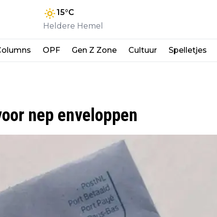
15
°C
Heldere Hemel
Columns
OPF
Gen Z Zone
Cultuur
Spelletjes
voor nep enveloppen