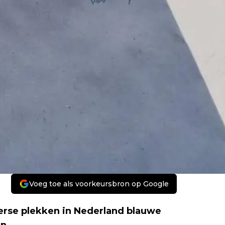
Voeg toe als voorkeursbron op Google
verse plekken in Nederland blauwe
n.