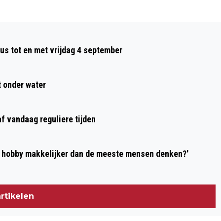
Volgend artikel
NIEUW OP DONGEN.NIEUWS.NL:
us tot en met vrijdag 4 september
WOORDZOEKERS EN QUIZZEN OP DE
SPELLETJESPAGINA
t onder water
f vandaag reguliere tijden
Ingezonden: 'Is het beginnen met gamen als hobby makkelijker dan de meeste mensen denken?'
rtikelen