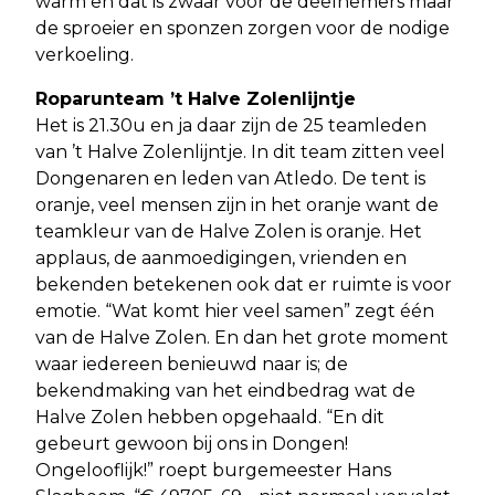
warm en dat is zwaar voor de deelnemers maar
de sproeier en sponzen zorgen voor de nodige
verkoeling.
Roparunteam ’t Halve Zolenlijntje
Het is 21.30u en ja daar zijn de 25 teamleden
van ’t Halve Zolenlijntje. In dit team zitten veel
Dongenaren en leden van Atledo. De tent is
oranje, veel mensen zijn in het oranje want de
teamkleur van de Halve Zolen is oranje. Het
applaus, de aanmoedigingen, vrienden en
bekenden betekenen ook dat er ruimte is voor
emotie. “Wat komt hier veel samen” zegt één
van de Halve Zolen. En dan het grote moment
waar iedereen benieuwd naar is; de
bekendmaking van het eindbedrag wat de
Halve Zolen hebben opgehaald. “En dit
gebeurt gewoon bij ons in Dongen!
Ongelooflijk!” roept burgemeester Hans