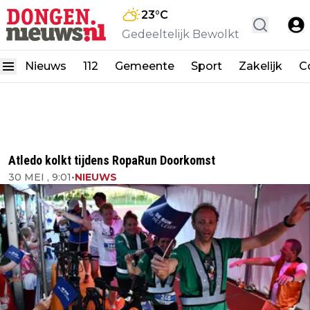
23
°C
Gedeeltelijk Bewolkt
Nieuws
112
Gemeente
Sport
Zakelijk
C
Atledo kolkt tijdens RopaRun Doorkomst
30 MEI , 9:01
•
NIEUWS