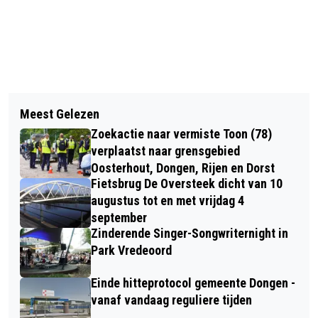
Vorig artikel
Volgend artikel
WELKE LIBELLEN LEVEN ER IN UW
Meest Gelezen
VOLKSPARTIJ DONGEN EN CDA
BUURT?
Zoekactie naar vermiste Toon (78)
PRESENTEREN BESTUURSAKKOORD:
verplaatst naar grensgebied
'DOEN WAT NODIG IS!'
Oosterhout, Dongen, Rijen en Dorst
Fietsbrug De Oversteek dicht van 10
augustus tot en met vrijdag 4
september
Zinderende Singer-Songwriternight in
Park Vredeoord
Einde hitteprotocol gemeente Dongen -
vanaf vandaag reguliere tijden