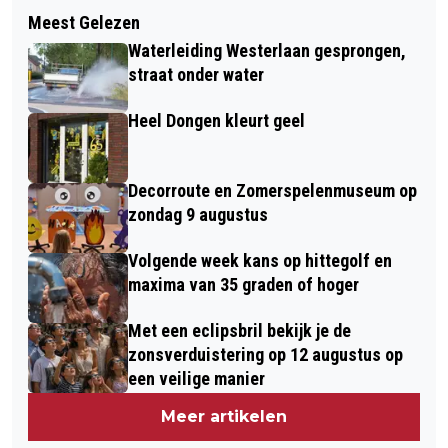
Volgend artikel
KINDERCAMPUS HEILIG HARTSCHOOL
Meest Gelezen
DONGEN BELEEFDE EEN FANTASTISCH
IN DONGEN OFFICIEEL GEOPEND: “DIT
Waterleiding Westerlaan gesprongen,
ORANJEPARKFESTIVAL
IS DE ALLERMOOISTE SCHOOL VAN DE
straat onder water
WERELD”
Heel Dongen kleurt geel
Decorroute en Zomerspelenmuseum op
zondag 9 augustus
Volgende week kans op hittegolf en
maxima van 35 graden of hoger
Met een eclipsbril bekijk je de
zonsverduistering op 12 augustus op
een veilige manier
Meer artikelen