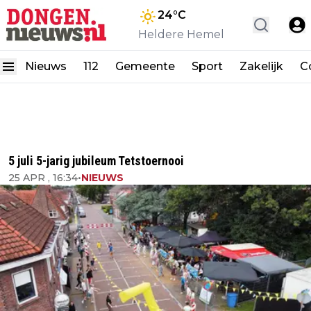
24
°C
Heldere Hemel
Nieuws
112
Gemeente
Sport
Zakelijk
C
5 juli 5-jarig jubileum Tetstoernooi
25 APR , 16:34
•
NIEUWS