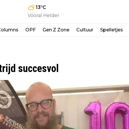
13
°C
Vooral Helder
Columns
OPF
Gen Z Zone
Cultuur
Spelletjes
rijd succesvol