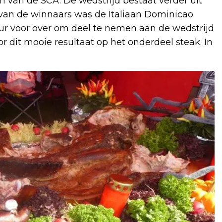
 van de SCA. De wedstrijd bestaat verder uit
van de winnaars was de Italiaan Dominicao
en uur voor over om deel te nemen aan de wedstrijd
r dit mooie resultaat op het onderdeel steak. In