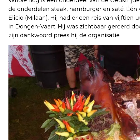
Whole hog is een onderdeel van de wedstrijden
de onderdelen steak, hamburger en saté. Één 
Elicio (Milaan). Hij had er een reis van vijfti
in Dongen-Vaart. Hij was zichtbaar geroerd doo
zijn dankwoord prees hij de organisatie.