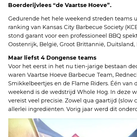
Boerderijvlees “de Vaartse Hoeve”.
Gedurende het hele weekend streden teams ui
ranking van Kansas City Barbecue Society (KCB
stond garant voor een professioneel BBQ spek
Oostenrijk, België, Groot Brittannië, Duitsland,
Maar liefst 4 Dongense teams
Voor het eerst in het nu tien-jarige bestaan d
waren Vaartse Hoeve Barbecue Team, Rednec
Smikkelbeertjes en de Flame Riders. Één van 
weekend is de wedstrijd Whole Hog. In deze we
vereist veel precisie. Zowel qua gaartijd (slow
allerlei ingrediënten. Vorig jaar werd dit on