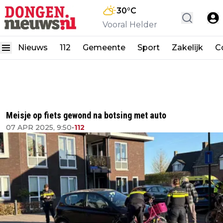
30
°C
Vooral Helder
Nieuws
112
Gemeente
Sport
Zakelijk
C
Meisje op fiets gewond na botsing met auto
07 APR 2025, 9:50
•
112