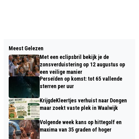
Vorig artikel
Volgend artikel
ABONNEER JE OP DE NIEUWSBRIEF
Meest Gelezen
DOMINANT VV DONGEN HAD MEER
VAN POPPY'S
Met een eclipsbril bekijk je de
VERDIEND DAN 1 PUNT
zonsverduistering op 12 augustus op
een veilige manier
Perseïden op komst: tot 65 vallende
sterren per uur
KrijgdeKleertjes verhuist naar Dongen
maar zoekt vaste plek in Waalwijk
Volgende week kans op hittegolf en
maxima van 35 graden of hoger