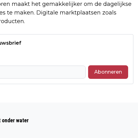
oren maakt het gemakkelijker om de dagelijkse
s te maken. Digitale marktplaatsen zoals
producten.
euwsbrief
Abonneren
Volgend artikel
OP WEG NAAR HET OPF: BAKZILLA
t onder water