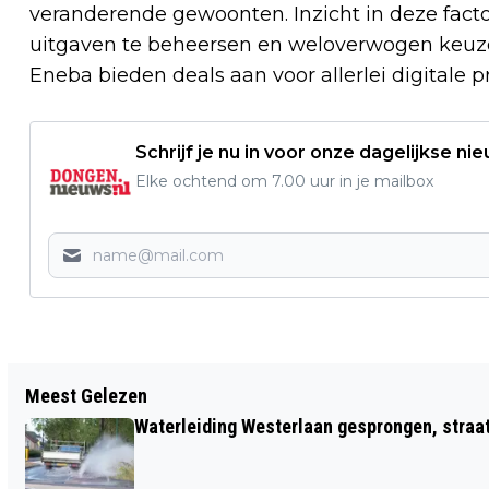
veranderende gewoonten. Inzicht in deze fact
uitgaven te beheersen en weloverwogen keuze
Eneba bieden deals aan voor allerlei digitale 
Schrijf je nu in voor onze dagelijkse ni
Elke ochtend om 7.00 uur in je mailbox
Vorig artikel
Meest Gelezen
OUDE KERK DONGEN KRIJGT NIEUWE
Waterleiding Westerlaan gesprongen, straa
PARTNER: MOVE CATERING & EVENTS
NEEMT ACTIVITEITEN GOOS!