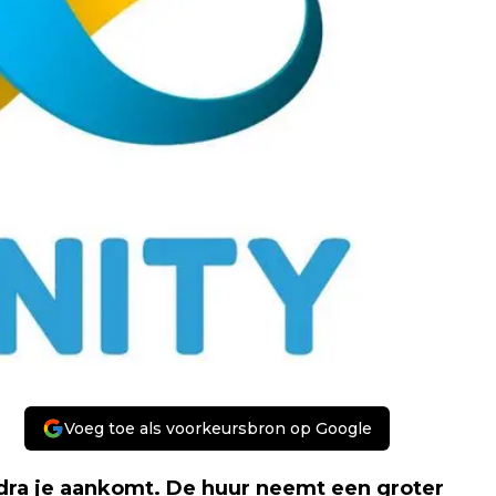
Voeg toe als voorkeursbron op Google
ra je aankomt. De huur neemt een groter