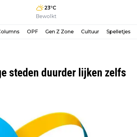
23
°C
Bewolkt
Columns
OPF
Gen Z Zone
Cultuur
Spelletjes
 steden duurder lijken zelfs