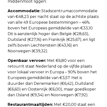
middenmoot liggen:
Accommodatie:
Stadscentrumaccommodatie
van €48,23 per nacht staat op de achtste plaats
van alle 49 Europese bestemmingen – 46%
boven het Europees gemiddelde van €33,10.
Dit is aanzienlijk hoger dan België (€28,63),
Duitsland (€27,16) en Frankrijk (€25,67), en ligt
zelfs boven Liechtenstein (€43,16) en
Noorwegen (€39,32).
Openbaar vervoer:
Met €6,80 voor een
retourrit staat Nederland op de vijfde plaats
voor lokaal vervoer in Europa – 90% boven het
Europees gemiddelde van €3,57. Het is
duurder dan Denemarken (€6,42), Duitsland
(€6,60) en Oostenrijk (€6,00), maar goedkoper
dan IJsland (€9,34) en Noorwegen (€7,92).
Restaurantmaaltijden:
Met €20,00 staat een