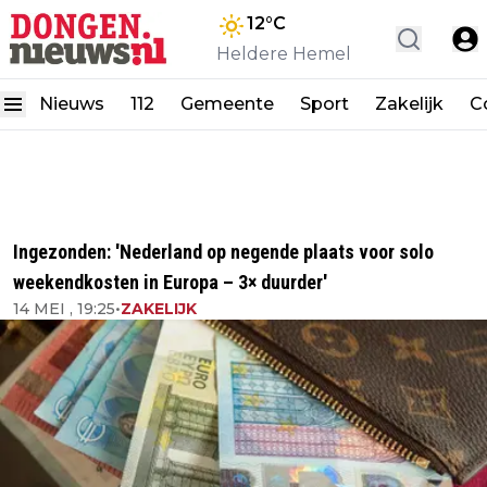
12
°C
Heldere Hemel
Nieuws
112
Gemeente
Sport
Zakelijk
C
Ingezonden: 'Nederland op negende plaats voor solo
weekendkosten in Europa – 3× duurder'
14 MEI , 19:25
•
ZAKELIJK