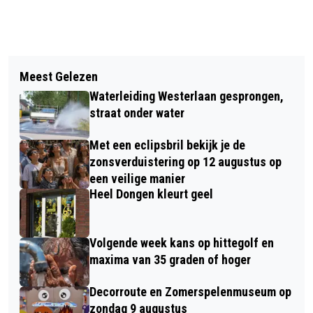
Vorig artikel
Volgend artikel
SLIM FIT VITAAL OPENT TWEEDE
Meest Gelezen
WETHOUDER VAN EENENNAAM REIKT
VESTIGING IN MONUMENTALE VILLA
Waterleiding Westerlaan gesprongen,
GEMEENTELIJKE ERKENNING UIT AAN
IN DONGEN
straat onder water
LEONIE VERBUNT – VAN RIJSWIJK
Met een eclipsbril bekijk je de
zonsverduistering op 12 augustus op
een veilige manier
Heel Dongen kleurt geel
Volgende week kans op hittegolf en
maxima van 35 graden of hoger
Decorroute en Zomerspelenmuseum op
zondag 9 augustus