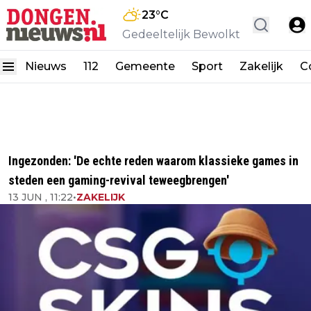
23
°C
Gedeeltelijk Bewolkt
Nieuws
112
Gemeente
Sport
Zakelijk
C
Ingezonden: 'De echte reden waarom klassieke games in
steden een gaming-revival teweegbrengen'
13 JUN , 11:22
•
ZAKELIJK