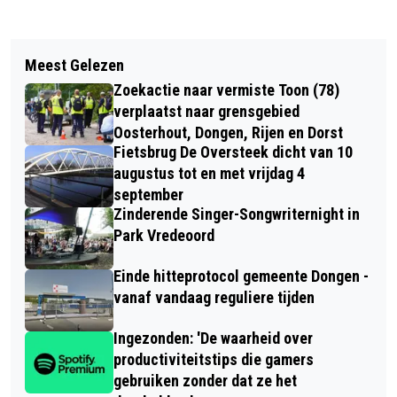
Vorig artikel
Volgend artikel
DONGENAAR GEWOND BIJ
Meest Gelezen
BEN JIJ KLAAR VOOR HET WK?
SCHIETINCIDENT IN TILBURG
Zoekactie naar vermiste Toon (78)
verplaatst naar grensgebied
Oosterhout, Dongen, Rijen en Dorst
Fietsbrug De Oversteek dicht van 10
augustus tot en met vrijdag 4
september
Zinderende Singer-Songwriternight in
Park Vredeoord
Einde hitteprotocol gemeente Dongen -
vanaf vandaag reguliere tijden
Ingezonden: 'De waarheid over
productiviteitstips die gamers
gebruiken zonder dat ze het