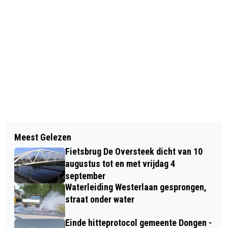
Vorig artikel
Volgend artikel
FOTO VAN DE WEEK (FOTO VAN JULES
Meest Gelezen
DOELPUNTENREGEN IN DONGEN DOOR
BLOEMSAAT)
Fietsbrug De Oversteek dicht van 10
S. BERENDE LIBERTY DAMES 1
augustus tot en met vrijdag 4
september
Waterleiding Westerlaan gesprongen,
straat onder water
Einde hitteprotocol gemeente Dongen -