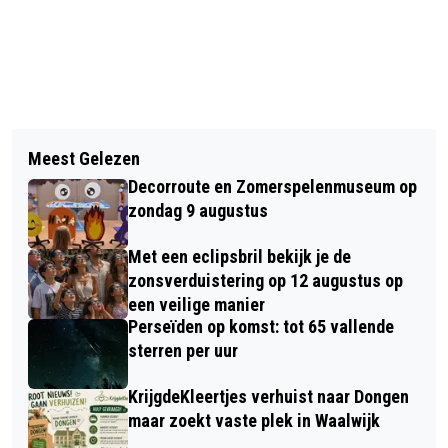
Vorig artikel
Volgend artikel
BRABANT CLOUD BEREIKT MIJLPAAL
Meest Gelezen
SUCCESVOLLE MAAND HUIS VAN
VAN 100 DEELNEMERS
Decorroute en Zomerspelenmuseum op
LEVENSKUNST BIJ CULTUURHUIS DE
zondag 9 augustus
CAMMELEUR
Met een eclipsbril bekijk je de
zonsverduistering op 12 augustus op
een veilige manier
Perseïden op komst: tot 65 vallende
sterren per uur
KrijgdeKleertjes verhuist naar Dongen
maar zoekt vaste plek in Waalwijk