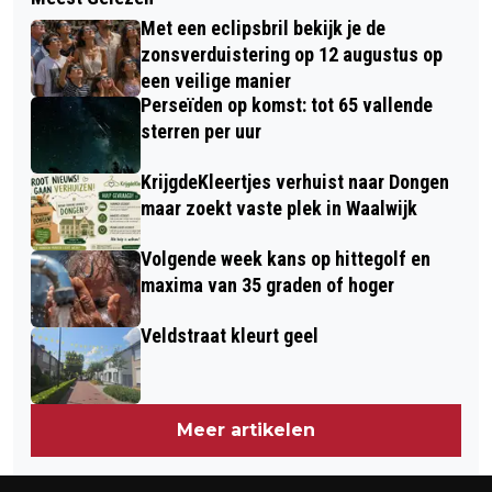
MIND-ILLUSIONIST JOCHEM NOOYEN:
ONDERTEKEND: EERSTE STAP GEZET
Met een eclipsbril bekijk je de
“VERWONDERING IS DE BASIS VOOR
RICHTING TOEKOMSTPLANNEN
zonsverduistering op 12 augustus op
NIEUWSGIERIGHEID”
een veilige manier
KLOOSTEROMGEVING
Perseïden op komst: tot 65 vallende
sterren per uur
KrijgdeKleertjes verhuist naar Dongen
maar zoekt vaste plek in Waalwijk
Volgende week kans op hittegolf en
maxima van 35 graden of hoger
Veldstraat kleurt geel
Meer artikelen