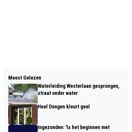
Vorig artikel
Volgend artikel
MOERS PINKSTERWEEKEND 2026:
Meest Gelezen
JUBILEUMCONCERT MET
ZONNIG, VOL MUZIEK,
Waterleiding Westerlaan gesprongen,
‘OOSTERHOUTSE NACHTEGALEN’.
FAMILIEVERMAAK EN BRABANTSE
straat onder water
GEZELLIGHEID
Heel Dongen kleurt geel
Ingezonden: 'Is het beginnen met