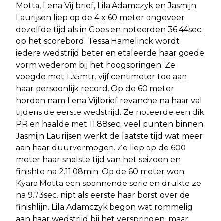
Motta, Lena Vijlbrief, Lila Adamczyk en Jasmijn
Laurijsen liep op de 4 x 60 meter ongeveer
dezelfde tijd als in Goes en noteerden 36.44sec.
op het scorebord. Tessa Hamelinck wordt
iedere wedstrijd beter en etaleerde haar goede
vorm wederom bij het hoogspringen. Ze
voegde met 1.35mtr. vijf centimeter toe aan
haar persoonlijk record. Op de 60 meter
horden nam Lena Vijlbrief revanche na haar val
tijdens de eerste wedstrijd. Ze noteerde een dik
PR en haalde met 11.88sec. veel punten binnen.
Jasmijn Laurijsen werkt de laatste tijd wat meer
aan haar duurvermogen. Ze liep op de 600
meter haar snelste tijd van het seizoen en
finishte na 2.11.08min. Op de 60 meter won
Kyara Motta een spannende serie en drukte ze
na 9.73sec. nipt als eerste haar borst over de
finishlijn. Lila Adamczyk begon wat rommelig
aan haar wedstrijd bij het verspringen, maar