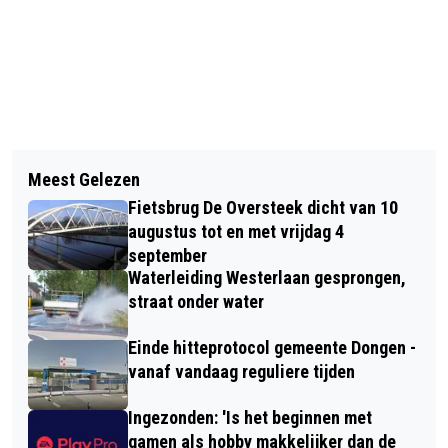
Vorig artikel
Volgend artikel
VOORJAARSACTIE STICHTING MET
Meest Gelezen
ROTONDE MIDDELLAAN DICHT DOOR
JE HART DONGEN VAN START: HELP
Fietsbrug De Oversteek dicht van 10
ONGEVAL
JIJ MEE WENSEN TE VERVULLEN?
augustus tot en met vrijdag 4
september
Waterleiding Westerlaan gesprongen,
straat onder water
Einde hitteprotocol gemeente Dongen -
vanaf vandaag reguliere tijden
Ingezonden: 'Is het beginnen met
gamen als hobby makkelijker dan de