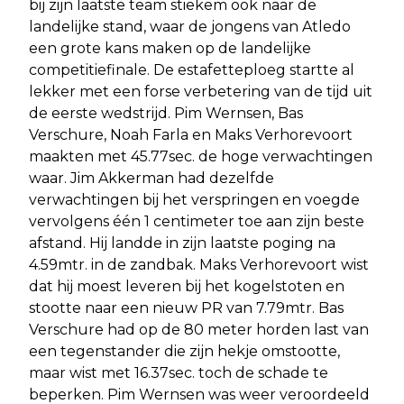
bij zijn laatste team stiekem ook naar de
landelijke stand, waar de jongens van Atledo
een grote kans maken op de landelijke
competitiefinale. De estafetteploeg startte al
lekker met een forse verbetering van de tijd uit
de eerste wedstrijd. Pim Wernsen, Bas
Verschure, Noah Farla en Maks Verhorevoort
maakten met 45.77sec. de hoge verwachtingen
waar. Jim Akkerman had dezelfde
verwachtingen bij het verspringen en voegde
vervolgens één 1 centimeter toe aan zijn beste
afstand. Hij landde in zijn laatste poging na
4.59mtr. in de zandbak. Maks Verhorevoort wist
dat hij moest leveren bij het kogelstoten en
stootte naar een nieuw PR van 7.79mtr. Bas
Verschure had op de 80 meter horden last van
een tegenstander die zijn hekje omstootte,
maar wist met 16.37sec. toch de schade te
beperken. Pim Wernsen was weer veroordeeld