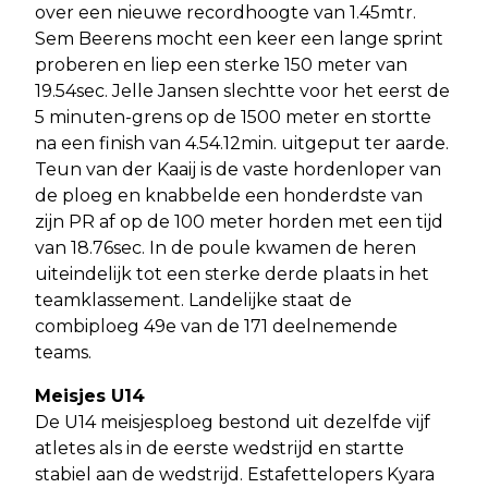
over een nieuwe recordhoogte van 1.45mtr.
Sem Beerens mocht een keer een lange sprint
proberen en liep een sterke 150 meter van
19.54sec. Jelle Jansen slechtte voor het eerst de
5 minuten-grens op de 1500 meter en stortte
na een finish van 4.54.12min. uitgeput ter aarde.
Teun van der Kaaij is de vaste hordenloper van
de ploeg en knabbelde een honderdste van
zijn PR af op de 100 meter horden met een tijd
van 18.76sec. In de poule kwamen de heren
uiteindelijk tot een sterke derde plaats in het
teamklassement. Landelijke staat de
combiploeg 49e van de 171 deelnemende
teams.
Meisjes U14
De U14 meisjesploeg bestond uit dezelfde vijf
atletes als in de eerste wedstrijd en startte
stabiel aan de wedstrijd. Estafettelopers Kyara