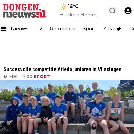
15
°C
Heldere Hemel
Nieuws
112
Gemeente
Sport
Zakelijk
C
Succesvolle competitie Atledo junioren in Vlissingen
15 MEI , 17:00
•
SPORT