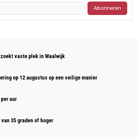
Abonneren
Volgend artikel
INGEZONDEN: 'SAMEN STERK VOOR
 zoekt vaste plek in Waalwijk
DONGEN'
tering op 12 augustus op een veilige manier
 per uur
 van 35 graden of hoger