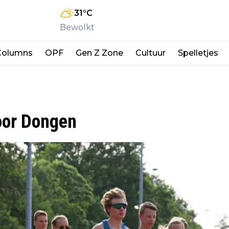
31
°C
Bewolkt
Columns
OPF
Gen Z Zone
Cultuur
Spelletjes
door Dongen