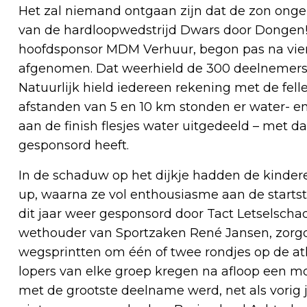
Het zal niemand ontgaan zijn dat de zon ong
van de hardloopwedstrijd Dwars door Dongen!
hoofdsponsor MDM Verhuur, begon pas na vier
afgenomen. Dat weerhield de 300 deelnemers 
Natuurlijk hield iedereen rekening met de fell
afstanden van 5 en 10 km stonden er water- e
aan de finish flesjes water uitgedeeld – met 
gesponsord heeft.
In de schaduw op het dijkje hadden de kinder
up, waarna ze vol enthousiasme aan de starts
dit jaar weer gesponsord door Tact Letselscha
wethouder van Sportzaken René Jansen, zorgd
wegsprintten om één of twee rondjes op de atl
lopers van elke groep kregen na afloop een mo
met de grootste deelname werd, net als vorig 