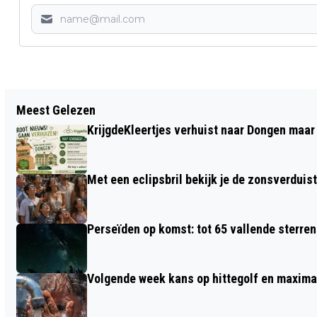
Vorig artikel
Meest Gelezen
DONGENAREN UITGEDAAGD: EEN WEEK
KrijgdeKleertjes verhuist naar Dongen maar
ZONDER TOEGEVOEGDE SUIKERS
TIJDENS DE NATIONALE SUIKER
Met een eclipsbril bekijk je de zonsverduis
CHALLENGE
Perseïden op komst: tot 65 vallende sterren
Volgende week kans op hittegolf en maxima