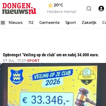
20
°C
Heldere Hemel
Nieuws
112
Gemeente
Sport
Zakelijk
C
Opbrengst ‘Veiling op de club’ om en nabij 34.000 euro.
07 JUL , 17:27
•
SPORT