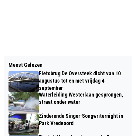
Vorig artikel
Volgend artikel
ZEER GESLAAGD TETSLUSTRUM
Meest Gelezen
GEMEENTERAADSLEDEN HEKELEN
Fietsbrug De Oversteek dicht van 10
PODCASTMAKERS VAN 'DE
augustus tot en met vrijdag 4
RESTZETEL' IN GEZAMENLIJK
september
Waterleiding Westerlaan gesprongen,
STATEMENT
straat onder water
Zinderende Singer-Songwriternight in
Park Vredeoord