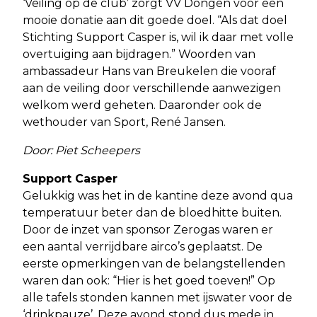
‘Veiling op de club’ zorgt VV Dongen voor een
mooie donatie aan dit goede doel. “Als dat doel
Stichting Support Casper is, wil ik daar met volle
overtuiging aan bijdragen.” Woorden van
ambassadeur Hans van Breukelen die vooraf
aan de veiling door verschillende aanwezigen
welkom werd geheten. Daaronder ook de
wethouder van Sport, René Jansen.
Door: Piet Scheepers
Support Casper
Gelukkig was het in de kantine deze avond qua
temperatuur beter dan de bloedhitte buiten.
Door de inzet van sponsor Zerogas waren er
een aantal verrijdbare airco’s geplaatst. De
eerste opmerkingen van de belangstellenden
waren dan ook: “Hier is het goed toeven!” Op
alle tafels stonden kannen met ijswater voor de
‘drinkpauze’. Deze avond stond dus mede in