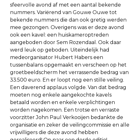
sfeervolle avond af met een aantal bekende
nummers. Variërend van Gouwe Ouwe tot
bekende nummers die dan ook gretig werden
mee gezongen. Overigens was er deze avond
ook een kavel: een huiskameroptreden
aangeboden door Sem Rozendaal. Ook daar
werd leuk op geboden. Uiteindelijk had
medeorganisator Hubert Habers een
tussenbalans opgemaakt en verscheen op het
groetbeeldscherm het verrassende bedrag van
33.500 euro. En er loopt nog een stille veiling.
Een daverend applaus volgde. Van dat bedrag
moeten nog enkele aangekochte kavels
betaald worden en enkele verplichtingen
worden nagekomen. Een trotse en verraste
voorzitter John Paul Verkooijen bedankte de
organisatie en zeker de veilingcommissie en alle
vrijwilligers die deze avond hebben
gerealiseerd! Op naar een derde editie!