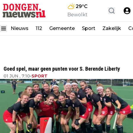
29
°C
Bewolkt
Nieuws
112
Gemeente
Sport
Zakelijk
C
Goed spel, maar geen punten voor S. Berende Liberty
01 JUN , 7:10
•
SPORT