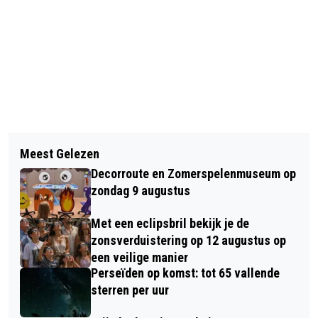
Vorig artikel
Volgend artikel
VERZILVERHYPOTHEEK: SOMS GAAT
Meest Gelezen
UITSLAGEN POSTCODE LOTERIJ MEI
HET NIET OM STENEN, MAAR OM TIJD
Decorroute en Zomerspelenmuseum op
2026
zondag 9 augustus
Met een eclipsbril bekijk je de
zonsverduistering op 12 augustus op
een veilige manier
Perseïden op komst: tot 65 vallende
sterren per uur