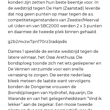
konden zijn zetten hun beste beentje voor. In
de wedstrijd tegen De Ham (Zaanstad) leverde
dat nog geen punten op maar tegen de a.s.
competitietegenstanders van Zeester/Meerval
uit Uden en van SBC2000 werden 2 x 3 punten
en daarmee de tweede plek binnen gehaald.
g2b2mvzw7pn170rz3radqsdis
Dames 1 speelde de eerste wedstrijd tegen de
latere winnaar, het Osse Arethusa. Die
bondsploeg toonde zich net iets geslepener en
De Vennen verzuimde voor een snelle
verrassing te zorgen. Die eerste nederlaag
bleek meteen de laatste want vervolgens
bonden de Dongense vrouwen de
(bonds)ploegen van Hydrofiel, Aquarijn, De
Warande en van het gelegenheidsteam “Vind ik
lekker” aan de zegekar. Een mooie tweede