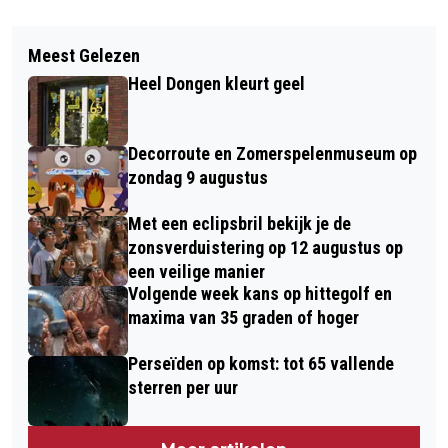
Vorig artikel
Volgend artikel
DAMES EN MEISJES VV DONGEN
Meest Gelezen
DONGENSE DARTS COMPETITIE
STARTEN MET WINST IN BEKER
Heel Dongen kleurt geel
Decorroute en Zomerspelenmuseum op
zondag 9 augustus
Met een eclipsbril bekijk je de
zonsverduistering op 12 augustus op
een veilige manier
Volgende week kans op hittegolf en
maxima van 35 graden of hoger
Perseïden op komst: tot 65 vallende
sterren per uur