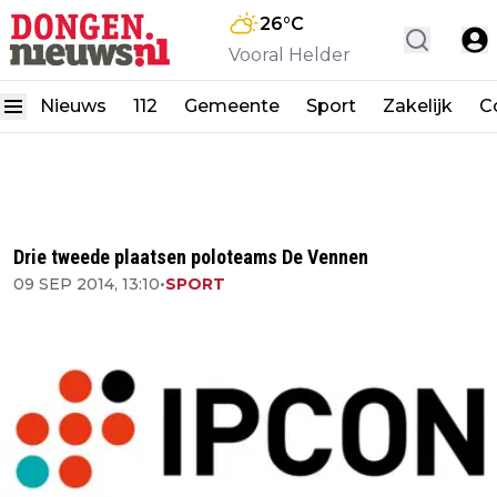
26
°C
Vooral Helder
Nieuws
112
Gemeente
Sport
Zakelijk
C
Drie tweede plaatsen poloteams De Vennen
09 SEP 2014, 13:10
•
SPORT