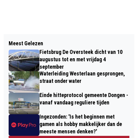
Vorig artikel
Volgend artikel
MAANDAG WEER LANDELIJK
Meest Gelezen
ONDERHOUD AAN VIERBUNDERSWEG -
TESTBERICHT VAN NL-ALERT
Fietsbrug De Oversteek dicht van 10
WEG AFGESLOTEN VAN 4 OP 5 JUNI
augustus tot en met vrijdag 4
september
Waterleiding Westerlaan gesprongen,
straat onder water
Einde hitteprotocol gemeente Dongen -
vanaf vandaag reguliere tijden
Ingezonden: 'Is het beginnen met
gamen als hobby makkelijker dan de
meeste mensen denken?'