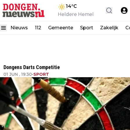
14
°C
Heldere Hemel
Nieuws
112
Gemeente
Sport
Zakelijk
C
Dongens Darts Competitie
01 JUN , 19:30
•
SPORT