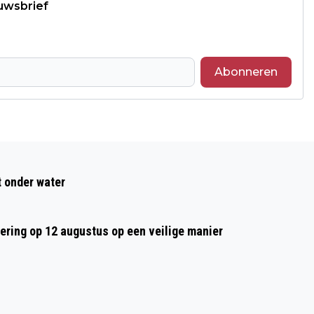
euwsbrief
Abonneren
Volgend artikel
MILATROOPERS LATEN ZICH ZIEN IN
t onder water
APELDOORN MET TWEE PR’S
tering op 12 augustus op een veilige manier