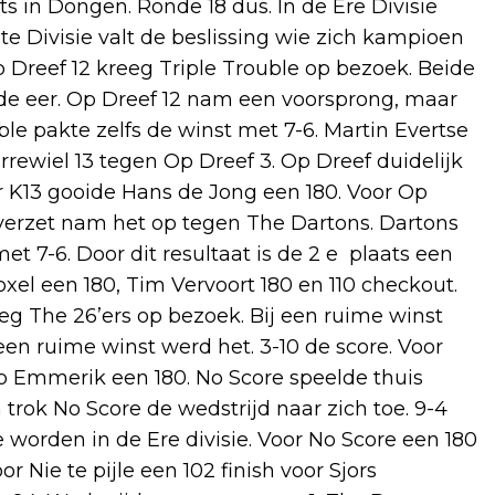
s in Dongen. Ronde 18 dus. In de Ere Divisie
e Divisie valt de beslissing wie zich kampioen
 Dreef 12 kreeg Triple Trouble op bezoek. Beide
 de eer. Op Dreef 12 nam een voorsprong, maar
ble pakte zelfs de winst met 7-6. Martin Evertse
arrewiel 13 tegen Op Dreef 3. Op Dreef duidelijk
r K13 gooide Hans de Jong een 180. Voor Op
d verzet nam het op tegen The Dartons. Dartons
et 7-6. Door dit resultaat is de 2 e plaats een
oxel een 180, Tim Vervoort 180 en 110 checkout.
reeg The 26’ers op bezoek. Bij een ruime winst
n ruime winst werd het. 3-10 de score. Voor
b Emmerik een 180. No Score speelde thuis
 trok No Score de wedstrijd naar zich toe. 9-4
 worden in de Ere divisie. Voor No Score een 180
r Nie te pijle een 102 finish voor Sjors