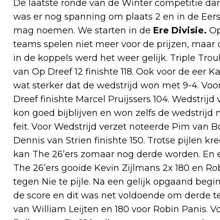
De laatste ronde van de Winter competitie dart
was er nog spanning om plaats 2 en in de Eerst
mag noemen. We starten in de
Ere Divisie.
Op
teams spelen niet meer voor de prijzen, maar
in de koppels werd het weer gelijk. Triple Trou
van Op Dreef 12 finishte 118. Ook voor de eer K
wat sterker dat de wedstrijd won met 9-4. Voo
Dreef finishte Marcel Pruijssers 104. Wedstrij
kon goed bijblijven en won zelfs de wedstrijd m
feit. Voor Wedstrijd verzet noteerde Pim van B
Dennis van Strien finishte 150. Trotse pijlen k
kan The 26’ers zomaar nog derde worden. En ee
The 26’ers gooide Kevin Zijlmans 2x 180 en Ro
tegen Nie te pijle. Na een gelijk opgaand begin
de score en dit was net voldoende om derde te
van William Leijten en 180 voor Robin Panis. Voo