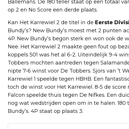
Ballemans. De 180 teller staat op een totaal v
op 2 en No Score een derde plaats.
Kan Het Karrewiel 2 de titel in de
Eerste Divis
Bundy’s? New Bundy’s moest met 2 punten ach
4P. New Bundy’s begon sterk en won ook de wed
Nee. Het Karrewiel 2 maakte geen fout op bezo
koppels 501 was het al 6-2. Uiteindelijk 9-4 win
Tobbers mochten aantreden tegen Salamander s
nipte 7-6 winst voor De Tobbers. Sjors van ’t 
Karrewiel 1 speelde tegen HBHB. Een fantasti
toch de winst voor Het Karrewiel. 8-5 de scor
Falcon speelde thuis tegen De Nifkes. Een duide
nog wat wedstrijden open om in te halen. 180 
Bundy’s. 4P staat op plaats 3.