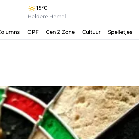
15
°C
Heldere Hemel
Columns
OPF
Gen Z Zone
Cultuur
Spelletjes