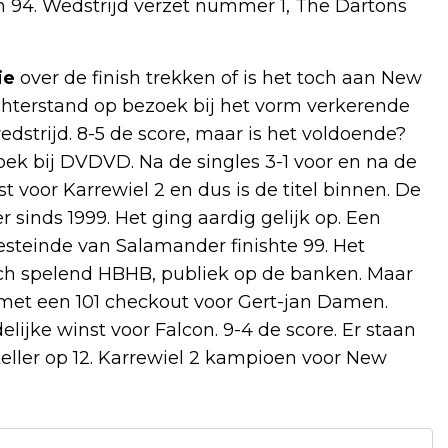
an 94. Wedstrijd verzet nummer 1, The Dartons
ie
over de finish trekken of is het toch aan New
terstand op bezoek bij het vorm verkerende
strijd. 8-5 de score, maar is het voldoende?
ek bij DVDVD. Na de singles 3-1 voor en na de
st voor Karrewiel 2 en dus is de titel binnen. De
inds 1999. Het ging aardig gelijk op. Een
Westeinde van Salamander finishte 99. Het
sch spelend HBHB, publiek op de banken. Maar
e met een 101 checkout voor Gert-jan Damen.
lijke winst voor Falcon. 9-4 de score. Er staan
teller op 12. Karrewiel 2 kampioen voor New