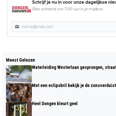
Schrijf je nu in voor onze dagelijkse ni
Elke ochtend om 7.00 uur in je mailbox
Vorig artikel
Meest Gelezen
INGEZONDEN: 'CDA DONGEN – ’S
Waterleiding Westerlaan gesprongen, straa
GRAVENMOER WINT LANDELIJKE PRIJS
VOOR BESTE VERKIEZINGSPROGRAMMA'
Met een eclipsbril bekijk je de zonsverduis
Heel Dongen kleurt geel