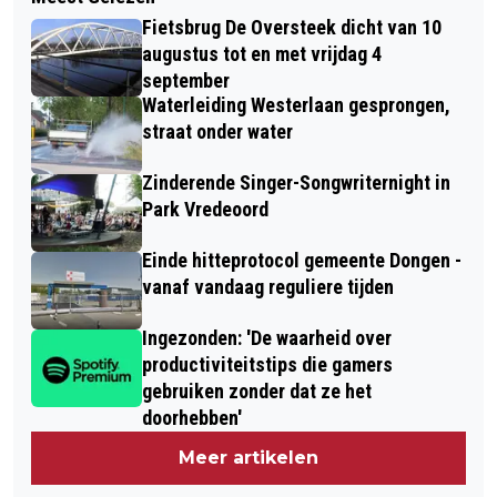
INGEZONDEN: 'DE ECHTE KOSTEN VAN
Fietsbrug De Oversteek dicht van 10
GEMAK IN MODERNE ECONOMIEËN'
augustus tot en met vrijdag 4
september
Waterleiding Westerlaan gesprongen,
straat onder water
Zinderende Singer-Songwriternight in
Park Vredeoord
Einde hitteprotocol gemeente Dongen -
vanaf vandaag reguliere tijden
Ingezonden: 'De waarheid over
productiviteitstips die gamers
gebruiken zonder dat ze het
doorhebben'
Meer artikelen