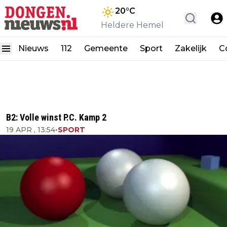
20
°C
Heldere Hemel
Nieuws
112
Gemeente
Sport
Zakelijk
C
B2: Volle winst P.C. Kamp 2
19 APR , 13:54
•
SPORT