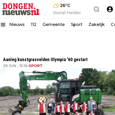
26
°C
Vooral Helder
Nieuws
112
Gemeente
Sport
Zakelijk
C
Aanleg kunstgrasvelden Olympia '60 gestart
29 JUN , 15:16
•
SPORT