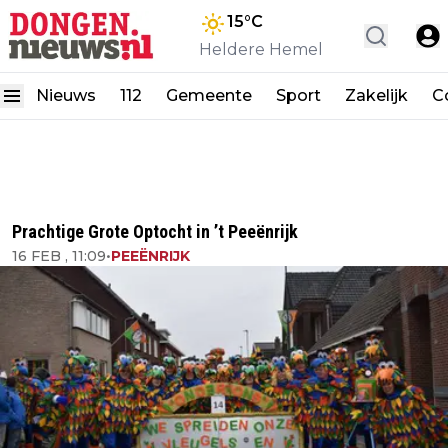
15
°C
Heldere Hemel
Nieuws
112
Gemeente
Sport
Zakelijk
C
Prachtige Grote Optocht in ’t Peeënrijk
16 FEB , 11:09
•
PEEËNRIJK