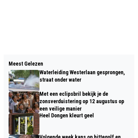
Vorig artikel
Volgend artikel
INGEZONDEN: 'ZORGEN NEMEN TOE
Meest Gelezen
DORPSTEAM DONGEN BESTAAT 1
OVER DE VEILIGHEID VAN ONLINE
Waterleiding Westerlaan gesprongen,
JAAR!
BETALINGEN NU MEER TRANSACTIES
straat onder water
DIGITAAL VERLOPEN''
Met een eclipsbril bekijk je de
zonsverduistering op 12 augustus op
een veilige manier
Heel Dongen kleurt geel
Volgende week kans op hittegolf en