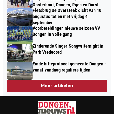
POLITIEK OPINIEMAKER TJIETSE
Oosterhout, Dongen, Rijen en Dorst
Fietsbrug De Oversteek dicht van 10
BROEDERS KRIJGT GELIJK
augustus tot en met vrijdag 4
september
Voorbereidingen nieuwe seizoen VV
Dongen in volle gang
Zinderende Singer-Songwriternight in
Park Vredeoord
Einde hitteprotocol gemeente Dongen -
vanaf vandaag reguliere tijden
Meer artikelen