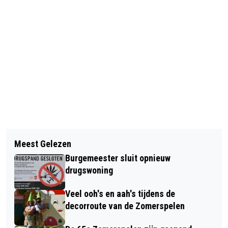
Vorig artikel
Volgend artikel
DONGEN DOET MEE AAN NK
Meest Gelezen
UITSLAGEN POSTCODE LOTERIJ APRIL
TEGELWIPPEN: 'TEGELS ERUIT, GROEN
Burgemeester sluit opnieuw
2026
ERIN!'
drugswoning
Veel ooh's en aah's tijdens de
decorroute van de Zomerspelen