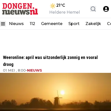
21
°C
Heldere Hemel
Nieuws
112
Gemeente
Sport
Zakelijk
C
Weeronline: april was uitzonderlijk zonnig en vooral
droog
01 MEI , 8:00
•
NIEUWS