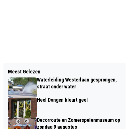
Vorig artikel
Volgend artikel
ADVERTEREN OP DONGEN NIEUWS:
Meest Gelezen
DE MOER MAAKT ZICH OP VOOR EEN
'GROOT BEREIK, KLEINE PRIJS'
Waterleiding Westerlaan gesprongen,
FEESTELIJK MOERS
straat onder water
PINKSTERWEEKEND
Heel Dongen kleurt geel
Decorroute en Zomerspelenmuseum op
zondag 9 augustus