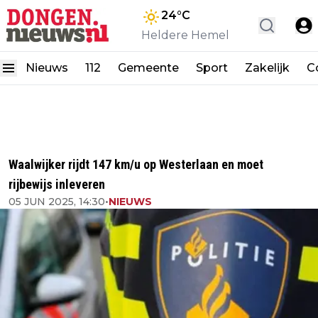
24
°C
Heldere Hemel
Nieuws
112
Gemeente
Sport
Zakelijk
C
Waalwijker rijdt 147 km/u op Westerlaan en moet
rijbewijs inleveren
05 JUN 2025, 14:30
•
NIEUWS