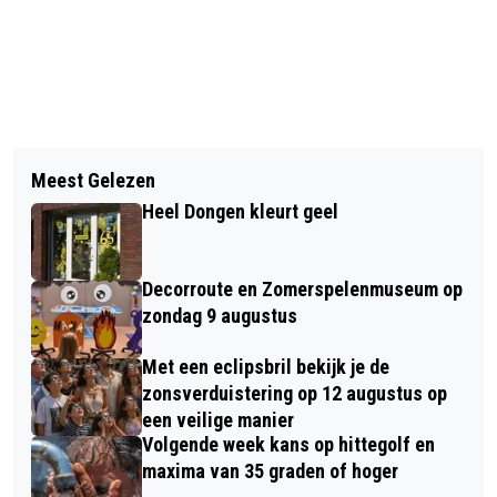
Vorig artikel
Volgend artikel
MILIEUSTRAAT DE COOLHOF WEER
Meest Gelezen
VOOR HET EERST IN PEEËNRIJK: HET
OPEN
Heel Dongen kleurt geel
POPPY’S CARNAVALSEMBLEEM
Decorroute en Zomerspelenmuseum op
zondag 9 augustus
Met een eclipsbril bekijk je de
zonsverduistering op 12 augustus op
een veilige manier
Volgende week kans op hittegolf en
maxima van 35 graden of hoger