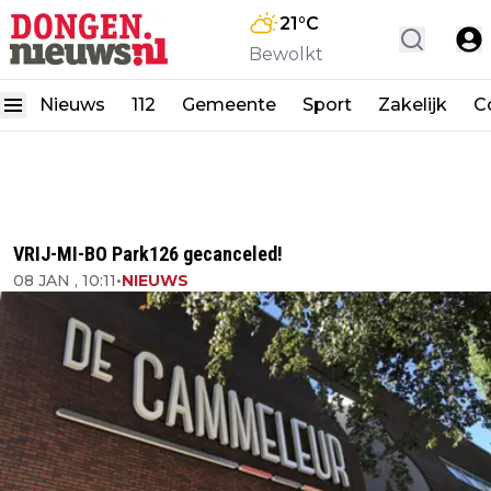
21
°C
Bewolkt
Nieuws
112
Gemeente
Sport
Zakelijk
C
VRIJ-MI-BO Park126 gecanceled!
08 JAN , 10:11
•
NIEUWS