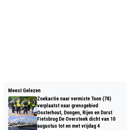
Vorig artikel
Volgend artikel
TWEEDE ZOMERCONCERT IN DE
Meest Gelezen
INGEZONDEN: 'DONGENSE VVD OP
KOEPELKERK MET KOPERBLAZERS
Zoekactie naar vermiste Toon (78)
WERKBEZOEK BIJ GLASFABRIEK
verplaatst naar grensgebied
ARDAGH'
Oosterhout, Dongen, Rijen en Dorst
Fietsbrug De Oversteek dicht van 10
augustus tot en met vrijdag 4