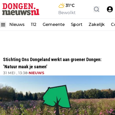
31
°C
Bewolkt
Nieuws
112
Gemeente
Sport
Zakelijk
C
Stichting Ons Dongeland werkt aan groener Dongen:
‘Natuur maak je samen’
31 MEI , 13:38
•
NIEUWS