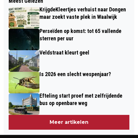
Meest Gelezen
VERZILVERHYPOTHEEK: SOMS GAAT
NACOMPETITIE
KrijgdeKleertjes verhuist naar Dongen
HET NIET OM STENEN, MAAR OM TIJD
maar zoekt vaste plek in Waalwijk
Perseïden op komst: tot 65 vallende
sterren per uur
Veldstraat kleurt geel
Is 2026 een slecht wespenjaar?
Efteling start proef met zelfrijdende
bus op openbare weg
Meer artikelen