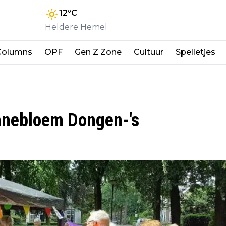
12
°C
Heldere Hemel
Columns
OPF
Gen Z Zone
Cultuur
Spelletjes
nnebloem Dongen-'s