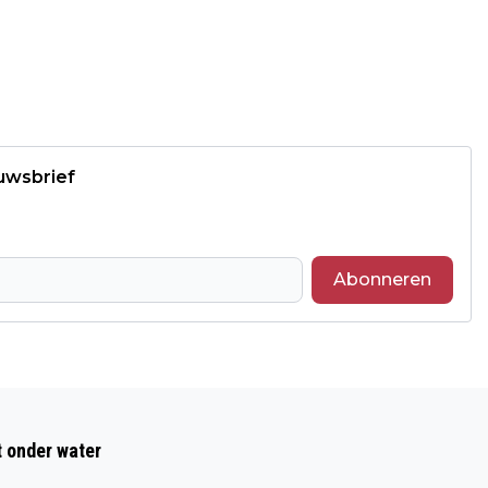
euwsbrief
Abonneren
Volgend artikel
NIEUWE TENTOONSTELLING IN DE
t onder water
LOOIERIJ