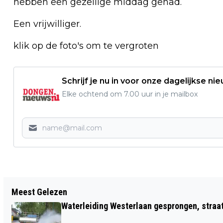
hebben een gezellige middag gehad.
Een vrijwilliger.
klik op de foto's om te vergroten
Schrijf je nu in voor onze dagelijkse ni
Elke ochtend om 7.00 uur in je mailbox
Vorig artikel
Meest Gelezen
GELIJKSPEL VOOR DONGEN IN EERSTE
Waterleiding Westerlaan gesprongen, straa
FINALE NACOMPETITIE