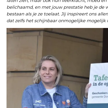
laten zien, maar ook hun veerkracht, moed en kr
belichaamd, en met jouw prestatie heb je de w
bestaan als je ze toelaat. Jij inspireert ons al
dat zelfs het schijnbaar onmogelijke mogelijk is