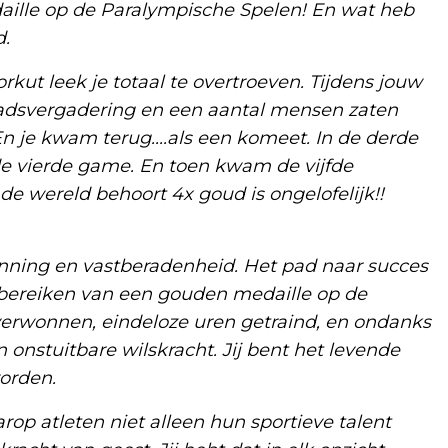
aille op de Paralympische Spelen! En wat heb
d.
orkut leek je totaal te overtroeven. Tijdens jouw
aadsvergadering en een aantal mensen zaten
n je kwam terug....als een komeet. In de derde
de vierde game. En toen kwam de vijfde
 de wereld behoort 4x goud is ongelofelijk!!
anning en vastberadenheid. Het pad naar succes
et bereiken van een gouden medaille op de
verwonnen, eindeloze uren getraind, en ondanks
n onstuitbare wilskracht. Jij bent het levende
orden.
p atleten niet alleen hun sportieve talent