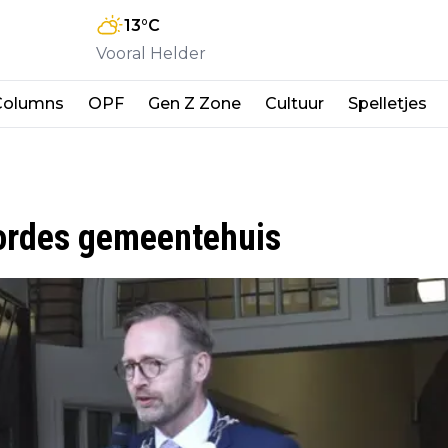
13
°C
Vooral Helder
Columns
OPF
Gen Z Zone
Cultuur
Spelletjes
bordes gemeentehuis