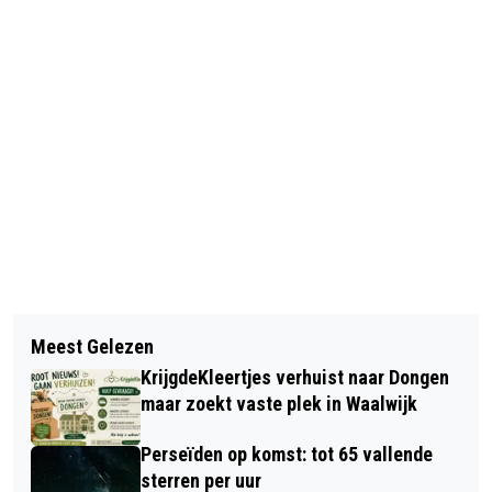
Vorig artikel
Volgend artikel
GEMEENTE DONGEN ONTVANGT
Meest Gelezen
OPENING TENTOONSTELLING MET
CERTIFICAAT
KrijgdeKleertjes verhuist naar Dongen
THEMA VERBINDING
‘DEMENTIEVRIENDELIJKE GEMEENTE’
maar zoekt vaste plek in Waalwijk
Perseïden op komst: tot 65 vallende
sterren per uur