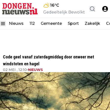
16
°C
Gedeeltelijk Bewolkt
Nieuws
112
Gemeente
Sport
Zakelijk
C
Code geel vanaf zaterdagmiddag door onweer met
windstoten en hagel
02 MEI , 12:10
•
NIEUWS