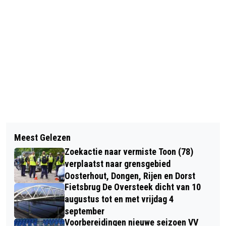
Vorig artikel
Volgend artikel
VROUW GEWOND NA BOTSING
Meest Gelezen
STICHTING BOKSE BIKERSZ D
HEISTRAAT
Zoekactie naar vermiste Toon (78)
SCHENKT 9.000 EURO AAN GOEDE
verplaatst naar grensgebied
DOELEN
Oosterhout, Dongen, Rijen en Dorst
Fietsbrug De Oversteek dicht van 10
augustus tot en met vrijdag 4
september
Voorbereidingen nieuwe seizoen VV