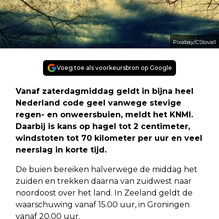
Pixabay/CStovall
Voeg toe als voorkeursbron op Google
Vanaf zaterdagmiddag geldt in bijna heel
Nederland code geel vanwege stevige
regen- en onweersbuien, meldt het KNMI.
Daarbij is kans op hagel tot 2 centimeter,
windstoten tot 70 kilometer per uur en veel
neerslag in korte tijd.
De buien bereiken halverwege de middag het
zuiden en trekken daarna van zuidwest naar
noordoost over het land. In Zeeland geldt de
waarschuwing vanaf 15.00 uur, in Groningen
vanaf 20.00 uur.