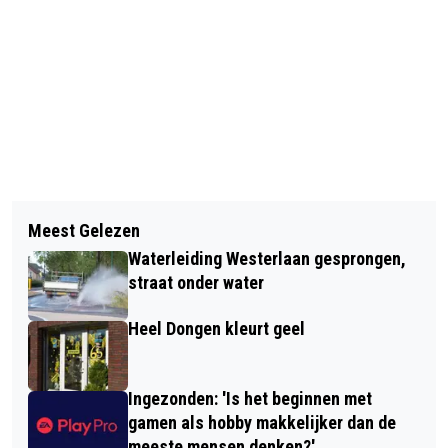
Vorig artikel
Volgend artikel
KABINET BESLUIT VANDAAG OF
Meest Gelezen
ZATERDAG GEEN REPAIR CAFÉ
SCHOLEN NA KERSTVAKANTIE WEER
Waterleiding Westerlaan gesprongen,
DONGEN
OPENGAAN
straat onder water
Heel Dongen kleurt geel
Ingezonden: 'Is het beginnen met
gamen als hobby makkelijker dan de
meeste mensen denken?'