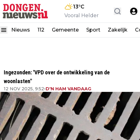
13
°C
Vooral Helder
Nieuws
112
Gemeente
Sport
Zakelijk
C
Ingezonden: 'VPD over de ontwikkeling van de
woonlasten"
12 NOV 2025, 9:52
•
D'N HAM VANDAAG