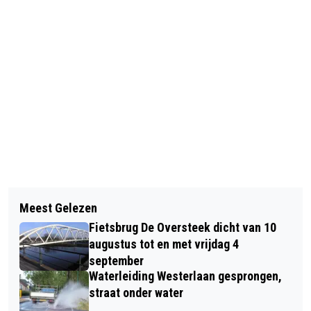
Vorig artikel
Volgend artikel
INGEZONDEN: 'D66: WEGONDERHOUD
Meest Gelezen
VACATURE: HET KUNSTPODIUM
IN DONGEN MOET EINDELIJK
Fietsbrug De Oversteek dicht van 10
ZOEKT EEN VOORZITTER RAAD VAN
PRIORITEIT KRIJGEN'
augustus tot en met vrijdag 4
TOEZICHT VOOR GEMIDDELD 5 UUR
september
Waterleiding Westerlaan gesprongen,
PER MAAND
straat onder water