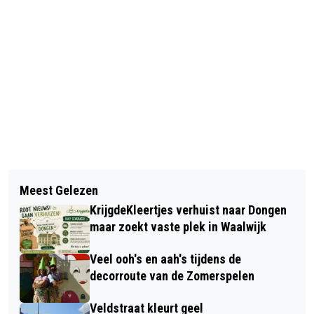
Vorig artikel
Volgend artikel
DONGENSE DARTS COMPETITIE
Meest Gelezen
716 VERKEERSBOETES IN DONGEN,
KrijgdeKleertjes verhuist naar Dongen
GOED VOOR € 192.936,00
maar zoekt vaste plek in Waalwijk
Veel ooh's en aah's tijdens de
decorroute van de Zomerspelen
Veldstraat kleurt geel