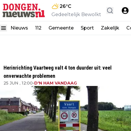
26
°C
Gedeeltelijk Bewolkt
Nieuws
112
Gemeente
Sport
Zakelijk
C
Herinrichting Vaartweg valt 4 ton duurder uit: veel
onverwachte problemen
25 JUN , 12:00
•
D'N HAM VANDAAG