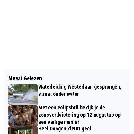
Vorig artikel
Volgend artikel
HITTEPROTOCOL: AFVAL EERDER
Meest Gelezen
D66 STELT VRAGEN OVER
OPGEHAALD EN AANGEPASTE
Waterleiding Westerlaan gesprongen,
RATTENOVERLAST IN HET CENTRUM
OPENINGSTIJDEN MILIEUSTRAAT
straat onder water
Met een eclipsbril bekijk je de
zonsverduistering op 12 augustus op
een veilige manier
Heel Dongen kleurt geel