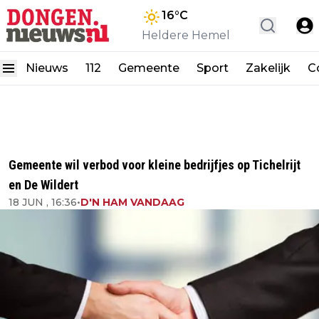
16
°C
Heldere Hemel
Nieuws
112
Gemeente
Sport
Zakelijk
C
Gemeente wil verbod voor kleine bedrijfjes op Tichelrijt
en De Wildert
18 JUN , 16:36
•
D'N HAM VANDAAG