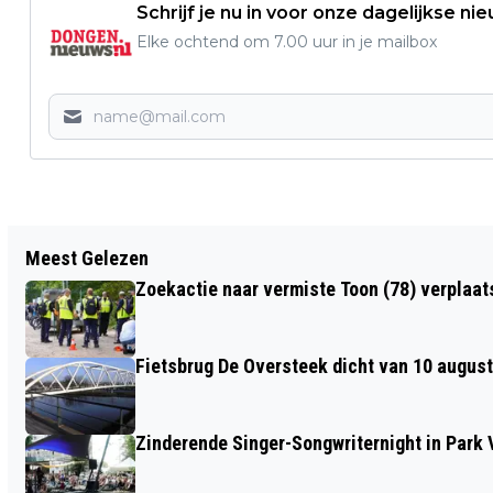
Schrijf je nu in voor onze dagelijkse ni
Elke ochtend om 7.00 uur in je mailbox
Vorig artikel
Meest Gelezen
INGEZONDEN: DREAMLAND: AL 40 JAAR
Zoekactie naar vermiste Toon (78) verplaat
SLAAPCOMFORT EN VAKMANSCHAP
Fietsbrug De Oversteek dicht van 10 august
Zinderende Singer-Songwriternight in Park