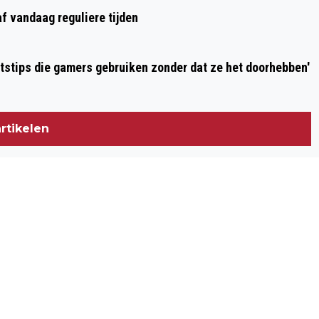
f vandaag reguliere tijden
Ingezonden: 'De waarheid over productiviteitstips die gamers gebruiken zonder dat ze het doorhebben'
rtikelen