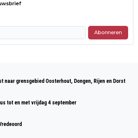
euwsbrief
Abonneren
Volgend artikel
IJZERTIJDBOERDERIJ IN HET TEKEN
st naar grensgebied Oosterhout, Dongen, Rijen en Dorst
VAN 'WOL'
us tot en met vrijdag 4 september
 Vredeoord