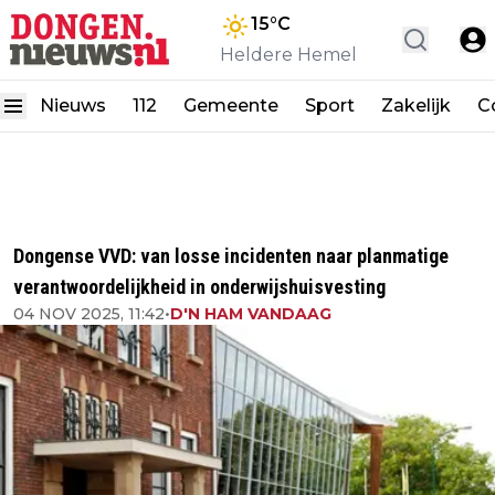
15
°C
Heldere Hemel
Nieuws
112
Gemeente
Sport
Zakelijk
C
Dongense VVD: van losse incidenten naar planmatige
verantwoordelijkheid in onderwijshuisvesting
04 NOV 2025, 11:42
•
D'N HAM VANDAAG