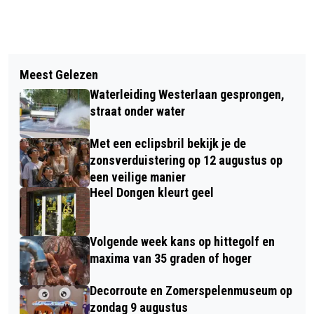
Vorig artikel
Volgend artikel
DONGENS DARTS COMPETITIE
Meest Gelezen
VERSLAG WATERPOLOWEDSTRIJDEN
Waterleiding Westerlaan gesprongen,
ZV DE VENNEN
straat onder water
Met een eclipsbril bekijk je de
zonsverduistering op 12 augustus op
een veilige manier
Heel Dongen kleurt geel
Volgende week kans op hittegolf en
maxima van 35 graden of hoger
Decorroute en Zomerspelenmuseum op
zondag 9 augustus